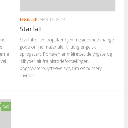
ENGELSK
MAR 11, 2014
Starfall
Starfall er en populær hjemmeside med mange
ine
gode online materialer til tidlig engelsk
le
sprogstart. Portalen er målrettet de yngste og
serne
tilbyder alt fra historiefortællinger,
vel
bogstavlære, lytteøvelser, film og nursery
rhymes....
0