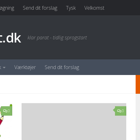
øgning
Send dit forslag
Tysk
Velkomst
t.dk
klar parat - tidlig sprogstart
k
Værktøjer
Send dit forslag
0
0