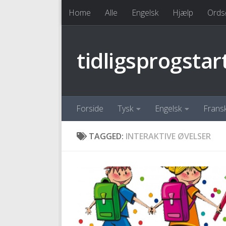
Home
Alle
Engelsk
Hjælp
Ords
Skip to content
tidligsprogstar
Forside
Tysk
Engelsk
Frans
TAGGED:
INTERAKTIVE ØVELSER