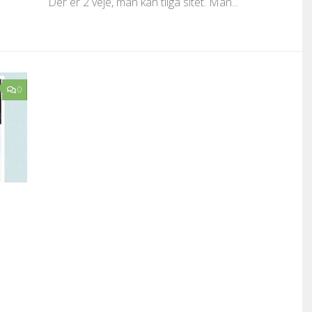
Der er 2 veje, man kan tilgå sitet. Man...
0