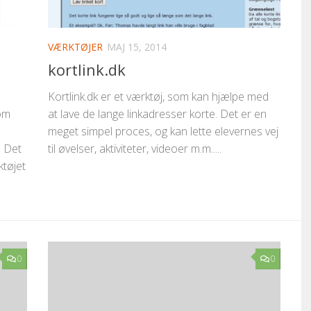
VÆRKTØJER
MAJ 15, 2014
kortlink.dk
Kortlink.dk er et værktøj, som kan hjælpe med
om
at lave de lange linkadresser korte. Det er en
meget simpel proces, og kan lette elevernes vej
. Det
til øvelser, aktiviteter, videoer m.m.....
ktøjet
0
0