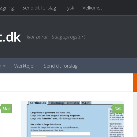
øgning
Send dit forslag
Tysk
Velkomst
t.dk
klar parat - tidlig sprogstart
k
Værktøjer
Send dit forslag
0
0