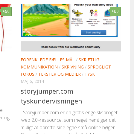
0
0
FORENKLEDE FÆLLES MÅL
/
SKRIFTLIG
KOMMUNIKATION
/
SKRIVNING
/
SPROGLIGT
FOKUS
/
TEKSTER OG MEDIER
/
TYSK
MAJ 6, 2014
storyjumper.com i
tyskundervisningen
el
Storyjumper.com er en gratis engelsksproget
er og
‘web 2.0’-ressource, som meget nemt gør det
muligt at oprette sine egne små online bøger.