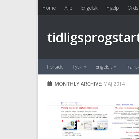
Home
Alle
Engelsk
Hjælp
Ords
Skip to content
tidligsprogstar
Forside
Tysk
Engelsk
Frans
MONTHLY ARCHIVE:
MAJ 2014