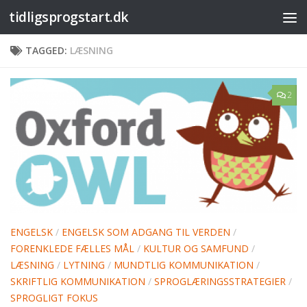
tidligsprogstart.dk
Skip to content
TAGGED:
LÆSNING
2
ENGELSK
/
ENGELSK SOM ADGANG TIL VERDEN
/
FORENKLEDE FÆLLES MÅL
/
KULTUR OG SAMFUND
/
LÆSNING
/
LYTNING
/
MUNDTLIG KOMMUNIKATION
/
SKRIFTLIG KOMMUNIKATION
/
SPROGLÆRINGSSTRATEGIER
/
SPROGLIGT FOKUS