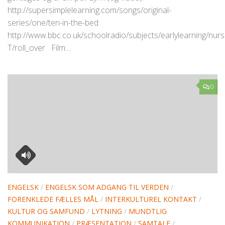
http://supersimplelearning.com/songs/original-
series/one/ten-in-the-bed
http://www.bbc.co.uk/schoolradio/subjects/earlylearning/nur
T/roll_over Film:...
0
ENGELSK
/
ENGELSK SOM ADGANG TIL VERDEN
/
FORENKLEDE FÆLLES MÅL
/
INTERKULTUREL KONTAKT
/
KULTUR OG SAMFUND
/
LYTNING
/
MUNDTLIG
KOMMUNIKATION
/
PRÆSENTATION
/
SAMTALE
/