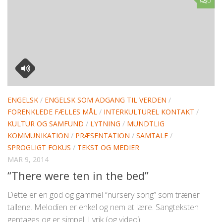
0
ENGELSK
/
ENGELSK SOM ADGANG TIL VERDEN
/
FORENKLEDE FÆLLES MÅL
/
INTERKULTUREL KONTAKT
/
KULTUR OG SAMFUND
/
LYTNING
/
MUNDTLIG
KOMMUNIKATION
/
PRÆSENTATION
/
SAMTALE
/
SPROGLIGT FOKUS
/
TEKST OG MEDIER
MAR 9, 2014
“There were ten in the bed”
Dette er en god og gammel “nursery song” som træner
tallene. Melodien er enkel og nem at lære. Sangteksten
gentages og er simpel. Lyrik (og video):