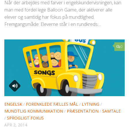
Når der arbejdes med farver i engelskundervisningen, kan
man med fordel lege Balloon Game, der aktiverer alle
elever og samtidig har fokus på mundtlighed.
Fremgangsmåde: Eleverne står i en rundkreds....
0
ENGELSK
/
FORENKLEDE FÆLLES MÅL
/
LYTNING
/
MUNDTLIG KOMMUNIKATION
/
PRÆSENTATION
/
SAMTALE
/
SPROGLIGT FOKUS
APR 2, 2014