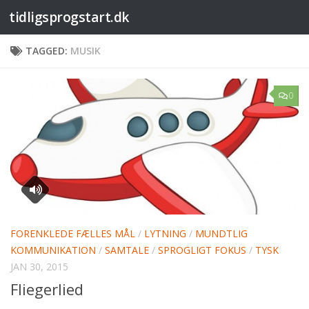
tidligsprogstart.dk
Skip to content
TAGGED:
MUSIK
0
FORENKLEDE FÆLLES MÅL
/
LYTNING
/
MUNDTLIG
KOMMUNIKATION
/
SAMTALE
/
SPROGLIGT FOKUS
/
TYSK
JAN 30, 2015
Fliegerlied