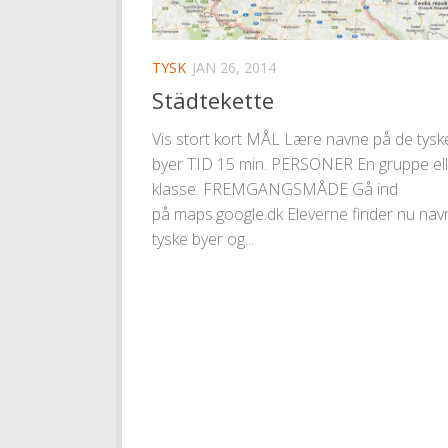
TYSK
JAN 26, 2014
Städtekette
Vis stort kort MÅL Lære navne på de tysk
byer TID 15 min. PERSONER En gruppe ell
klasse. FREMGANGSMÅDE Gå ind
på maps.google.dk Eleverne finder nu nav
tyske byer og...