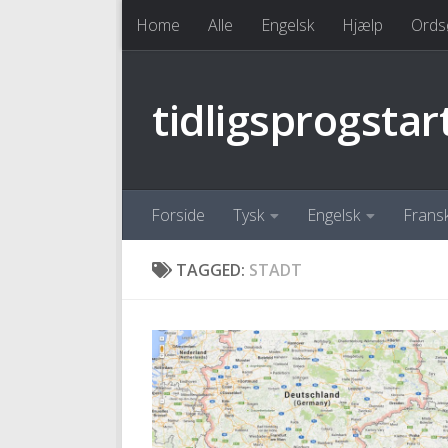
Home
Alle
Engelsk
Hjælp
Ords
Skip to content
tidligsprogstar
Forside
Tysk
Engelsk
Frans
TAGGED:
STADT