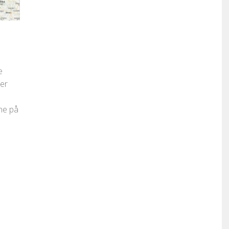
e
er
ne på