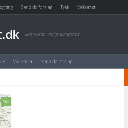
øgning
Send dit forslag
Tysk
Velkomst
t.dk
klar parat - tidlig sprogstart
k
Værktøjer
Send dit forslag
0